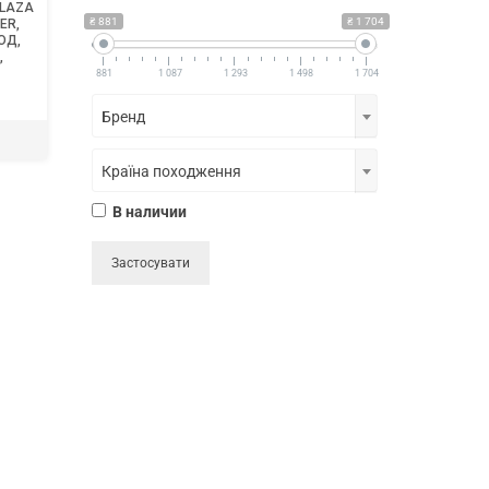
BLAZA
₴ 881
₴ 1 704
ER,
ОД,
,
881
1 087
1 293
1 498
1 704
Бренд
Країна походження
В наличии
Застосувати