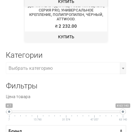
ДЕРЖАТЕЛЬ УДИЛИЩА СВЕРХМОЩНЫЙ,
СЕРИЯ PRO, УНИВЕРСАЛЬНОЕ
КРЕПЛЕНИЕ, ПОЛИПРОПИЛЕН, ЧЁРНЫЙ,
ATTWOOD.
₴
2 232.00
КУПИТЬ
Категории
Выбрать категорию
Фильтры
Цена товара
ДЕРЖАТЕЛЬ УДИЛИЩА СЪЁМНЫЙ, НАСТЕННЫЙ, НЕРЖАВЕЮЩАЯ СТАЛЬ, OSCULATI.
₴ 7
₴ 63 140
7
15 790
31 574
47 357
63 140