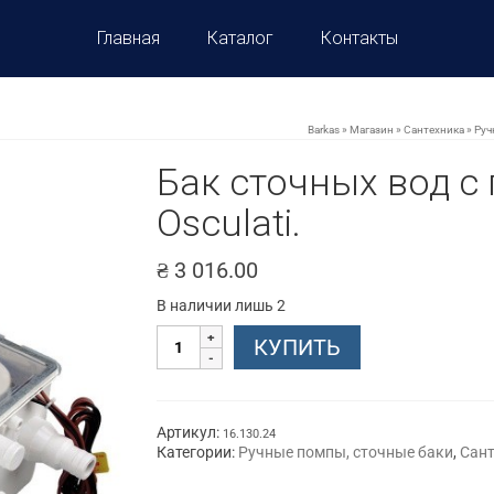
Главная
Каталог
Контакты
Barkas
»
Магазин
»
Сантехника
»
Руч
Бак сточных вод с 
Osculati.
₴
3 016.00
В наличии лишь 2
Количество
КУПИТЬ
товара
Бак
сточных
вод
с
Артикул:
16.130.24
помпой,
Категории:
Ручные помпы, сточные баки
,
Сант
24
В/1,6
А,