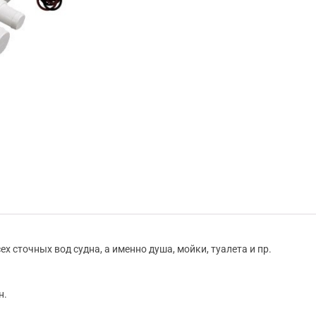
Osculati.
х сточных вод судна, а именно душа, мойки, туалета и пр.
н.