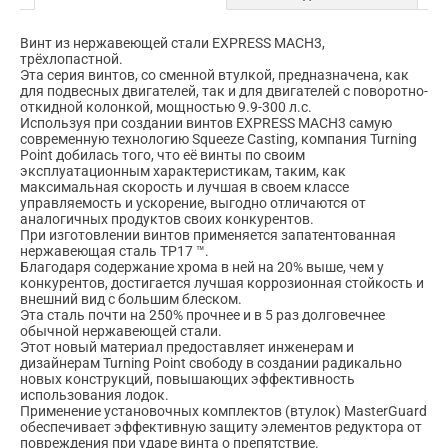
Винт из нержавеющей стали EXPRESS MACH3,
трёхлопастной.
Эта серия винтов, со сменной втулкой, предназначена, как
для подвесных двигателей, так и для двигателей с поворотно-
откидной колонкой, мощностью 9.9-300 л.с.
Используя при создании винтов EXPRESS MACH3 самую
современную технологию Squeeze Casting, компания Turning
Point добилась того, что её винты по своим
эксплуатационным характеристикам, таким, как
максимальная скорость и лучшая в своем классе
управляемость и ускорение, выгодно отличаются от
аналогичных продуктов своих конкурентов.
При изготовлении винтов применяется запатентованная
нержавеющая сталь TP17 ™.
Благодаря содержание хрома в ней на 20% выше, чем у
конкурентов, достигается лучшая коррозионная стойкость и
внешний вид с большим блеском.
Эта сталь почти на 250% прочнее и в 5 раз долговечнее
обычной нержавеющей стали.
Этот новый материал предоставляет инженерам и
дизайнерам Turning Point свободу в создании радикально
новых конструкций, повышающих эффективность
использования лодок.
Применение установочных комплектов (втулок) MasterGuard
обеспечивает эффективную защиту элементов редуктора от
повреждения при ударе винта о препятствие.