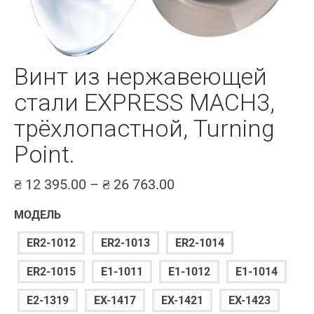
Винт из нержавеющей
стали EXPRESS MACH3,
трёхлопастной, Turning
Point.
₴
12 395.00
–
₴
26 763.00
МОДЕЛЬ
ER2-1012
ER2-1013
ER2-1014
ER2-1015
E1-1011
E1-1012
E1-1014
E2-1319
EX-1417
EX-1421
EX-1423