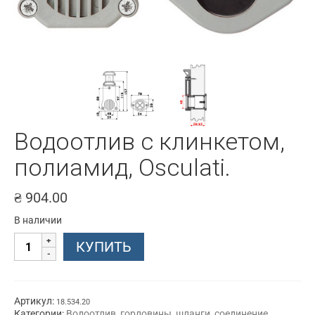
Водоотлив с клинкетом,
полиамид, Osculati.
₴
904.00
В наличии
Количество
КУПИТЬ
товара
Водоотлив
с
клинкетом,
полиамид,
Артикул:
18.534.20
Osculati.
Категории:
Водоотлив, горловины, шланги, соединение
,