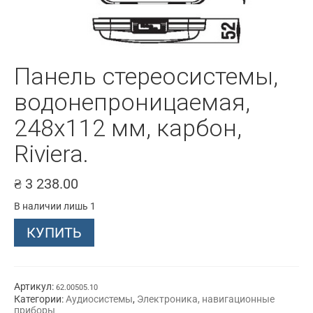
Панель стереосистемы,
водонепроницаемая,
248х112 мм, карбон,
Riviera.
₴
3 238.00
В наличии лишь 1
Количество
КУПИТЬ
товара
Панель
стереосистемы,
водонепроницаемая,
248х112
Артикул:
62.00505.10
мм,
Категории:
Аудиосистемы
,
Электроника, навигационные
карбон,
приборы