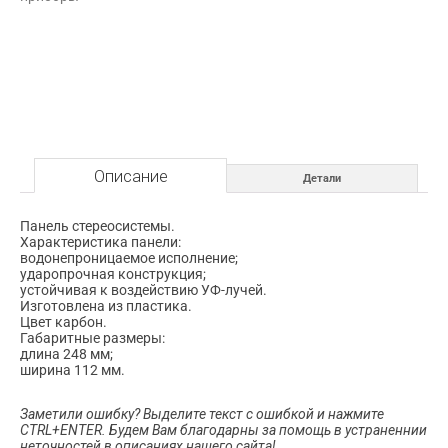
Riviera.
Описание
Детали
Панель стереосистемы.
Характеристика панели:
водонепроницаемое исполнение;
ударопрочная конструкция;
устойчивая к воздействию УФ-лучей.
Изготовлена из пластика.
Цвет карбон.
Габаритные размеры:
длина 248 мм;
ширина 112 мм.
Заметили ошибку? Выделите текст с ошибкой и нажмите
CTRL+ENTER. Будем Вам благодарны за помощь в устраненнии
неточностей в описаниях нашего сайта!