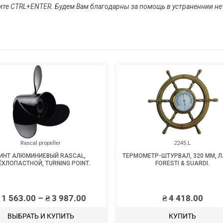
ите CTRL+ENTER. Будем Вам благодарны за помощь в устраненнии нет
Rascal propeller
2245.L
ИНТ АЛЮМИНИЕВЫЙ RASCAL,
ТЕРМОМЕТР-ШТУРВАЛ, 320 ММ, Л
ЁХЛОПАСТНОЙ, TURNING POINT.
FORESTI & SUARDI.
1 563.00
–
₴
3 987.00
₴
4 418.00
ВЫБРАТЬ И КУПИТЬ
КУПИТЬ