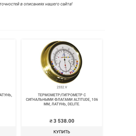
очностей в описаниях нашего сайта!
2332.V
АТУНЬ,
ТЕРМОМЕТР/ГИГРОМЕТР С
РЫНДА, 80/9
СИГНАЛЬНЫМИ ФЛАГАМИ ALTITUDE, 106
FO
ММ, ЛАТУНЬ, DELITE.
₴
3 538.00
₴
551
КУПИТЬ
ВЫБ