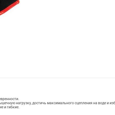
евренности.
шечную нагрузку, достичь максимального сцепления на воде и из
е и гибкие.