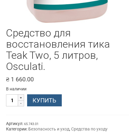
Cредство для
восстановления тика
Teak Two, 5 литров,
Osculati.
₴
1 660.00
В наличии
Количество
КУПИТЬ
товара
Cредство
для
восстановления
тика
Артикул:
65.743.01
Teak
Категории:
Безопасность и уход
,
Средства по уходу
Two,